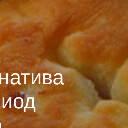
натива
риод
а