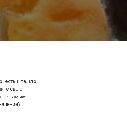
 есть и те, кто
ните свою
о не самым
начение)