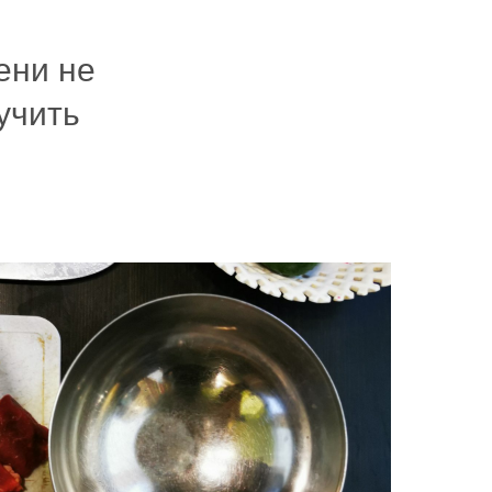
ени не
учить