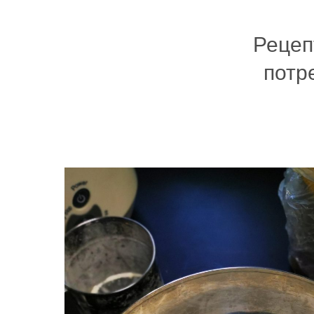
Рецеп
потр