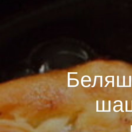
Беляши
шаш