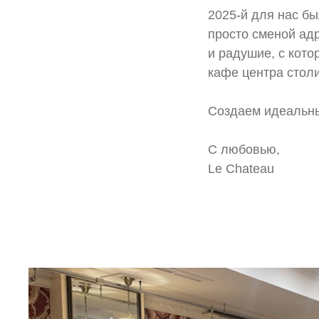
2025-й для нас бы
просто сменой адр
и радушие, с кото
кафе центра стол
⠀
Создаем идеальны
⠀
С любовью,
Le Chateau