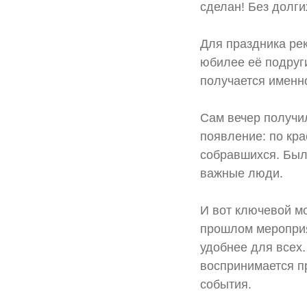
сделан! Без долг
⠀
Для праздника рек
юбилее её подруг
получается именно
⠀
Сам вечер получи
появление: по кр
собравшихся. Было
важные люди.
⠀
И вот ключевой мо
прошлом мероприят
удобнее для всех.
воспринимается п
события.
⠀