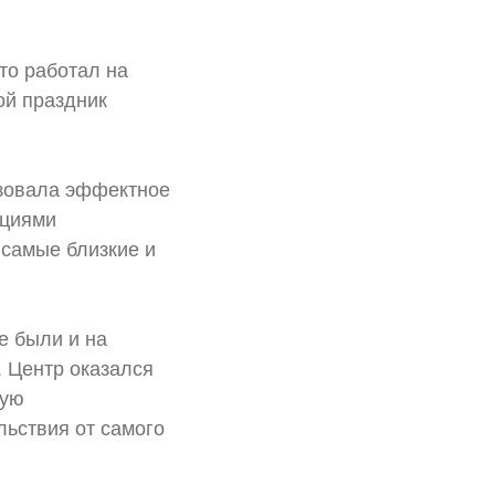
то работал на
ой праздник
изовала эффектное
ациями
 самые близкие и
е были и на
. Центр оказался
кую
ьствия от самого