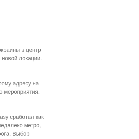
окраины в центр
 новой локации.
рому адресу на
о мероприятия,
азу сработал как
недалеко метро,
рога. Выбор